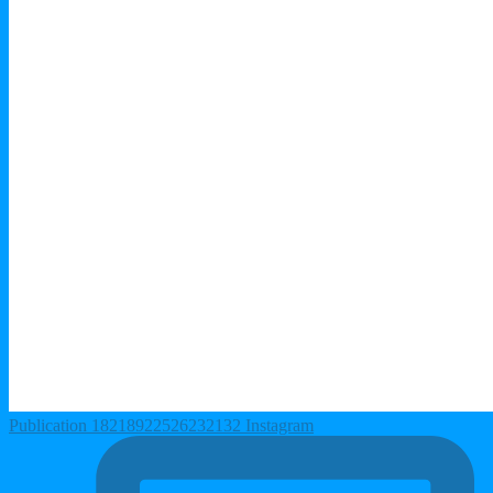
Publication 18218922526232132 Instagram