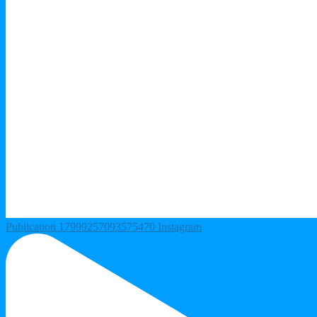
Publication 17999257093575470 Instagram