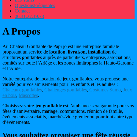
Questions
Fréquentes
Contact
06.31.27.19.73
A Propos
Au Chateau Gonflable de Papi jo est une entreprise familiale
proposant un service de
location, livraison, installation
de
structures gonflables auprès de particuliers, entreprise, associations,
comités sur toute l’Ariège et les zones limitrophes la Haute-Garonne
et l’Aude.
Notre entreprise de location de jeux gonflables, vous propose une
variété pour vos amusements pour les enfants et les adultes :
Châteaux gonflables
,
Challenges gonflables
,
Costumes Sumo
,
Jeux
en bois
,
Mascottes
.
Choisissez votre
jeu gonflable
est l’ambiance sera garantie pour vos
fêtes d’anniversaire, mariage, communions, réunion de famille,
évènements associatifs, marchés/vide grenier ou pour tout autre type
d’évènements.
Vous souhaitez organiser une fête réussie