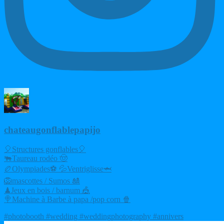
chateaugonflablepapijo
🎈Structures gonflables🎈
🐃Taureau rodéo 🤠
🏉Olympiades⚽ 💦Ventriglisse🦈
🦁mascottes / Sumos 🎎
♟Jeux en bois / barnum 🎪
🍭Machine à Barbe à papa /pop corn 🍿
#photobooth #wedding #weddingphotography #annivers