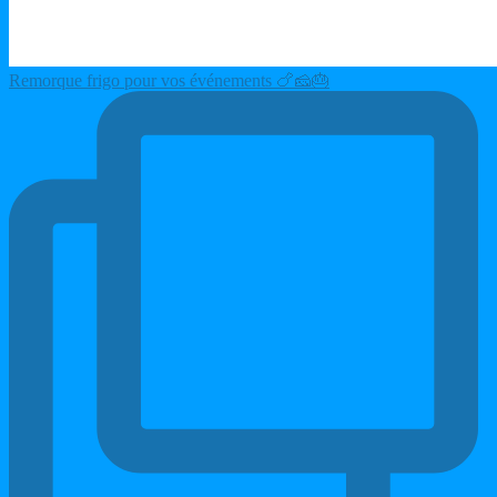
Remorque frigo pour vos événements 🍗🧀🎂