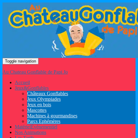
Toggle navigation
Au Chateau Gonflable de Papi Jo
Accueil
Jeux
&
Gonflables
Châteaux Gonflables
Jeux Olympiades
Jeux en bois
Mascottes
Machines à gourmandises
Parcs Ephémères
Matériel
Évènementiel
Nos Animations
Les Tarifs