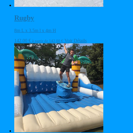
Rugby
8m L x 3.5m l x 4m H
142,00
€
Voir Détails
à partir de
142,00
€