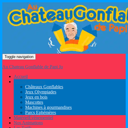
Toggle navigation
Au Chateau Gonflable de Papi Jo
Accueil
Jeux
&
Gonflables
Châteaux Gonflables
Jeux Olympiades
Jeux en bois
Mascottes
Machines à gourmandises
Parcs Ephémères
Matériel
Évènementiel
Nos Animations
Les Tarifs