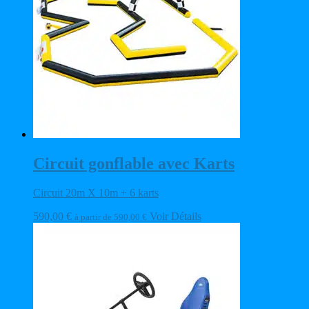
Circuit gonflable avec Karts
Circuit 20m X 10m + 6 karts
590,00
€
Voir Détails
à partir de
590,00
€