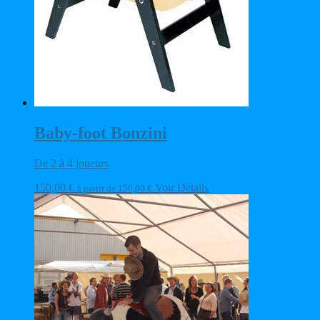
Baby-foot Bonzini
De 2 à 4 joueurs
150,00
€
Voir Détails
à partir de
150,00
€