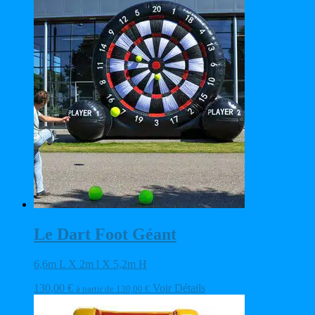
Le Dart Foot Géant
6,6m L X 2m l X 5,2m H
130,00
€
Voir Détails
à partir de
130,00
€