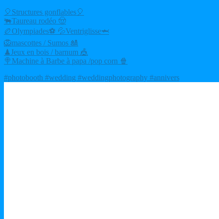
🎈Structures gonflables🎈
🐃Taureau rodéo 🤠
🏉Olympiades⚽ 💦Ventriglisse🦈
🦁mascottes / Sumos 🎎
♟Jeux en bois / barnum 🎪
🍭Machine à Barbe à papa /pop corn 🍿
#photobooth #wedding #weddingphotography #annivers