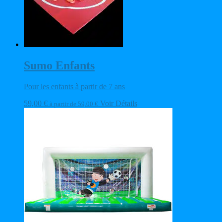
Sumo Enfants
Pour les enfants à partir de 7 ans
59,00
€
Voir Détails
à partir de
59,00
€