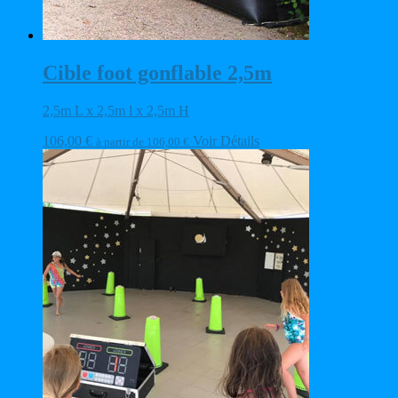
Cible foot gonflable 2,5m
2,5m L x 2,5m l x 2,5m H
106,00
€
Voir Détails
à partir de
106,00
€