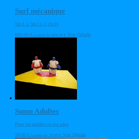
Surf mécanique
5m L x 5m l x 1,2m H
684,00
€
Voir Détails
à partir de
684,00
€
Sumo Adultes
Pour les adultes ou les ados
59,00
€
Voir Détails
à partir de
59,00
€