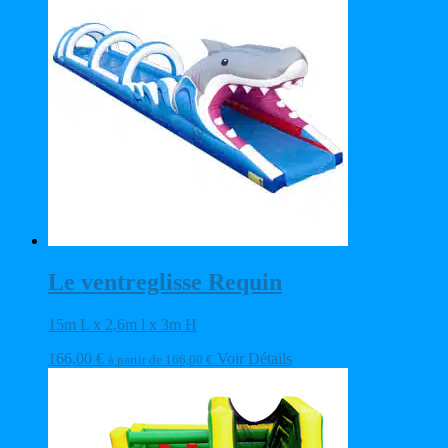
Le ventreglisse Requin
15m L x 2,6m l x 3m H
166,00
€
Voir Détails
à partir de
166,00
€