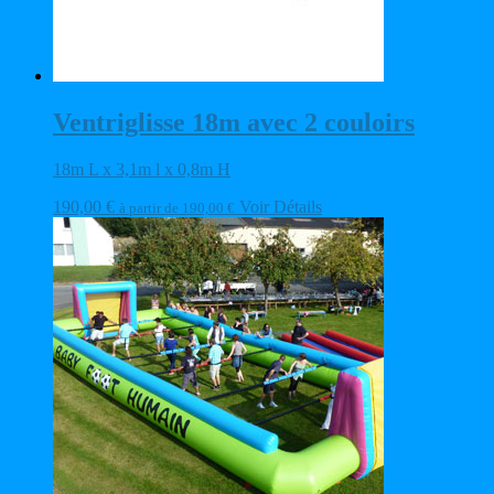
Ventriglisse 18m avec 2 couloirs
18m L x 3,1m l x 0,8m H
190,00
€
Voir Détails
à partir de
190,00
€