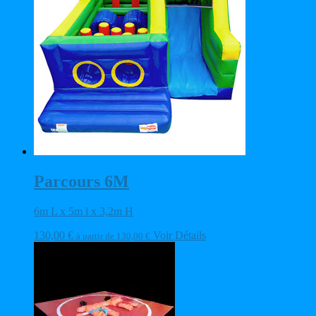
Parcours 6M
6m L x 5m l x 3,2m H
130,00
€
Voir Détails
à partir de
130,00
€