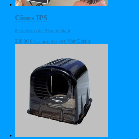
Cônes IPS
8 cônes ips de 70cm de haut
238,00
€
Voir Détails
à partir de
238,00
€