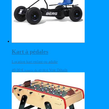
Kart à pédales
Location kart enfant ou adulte
49,00
€
Voir Détails
à partir de
49,00
€