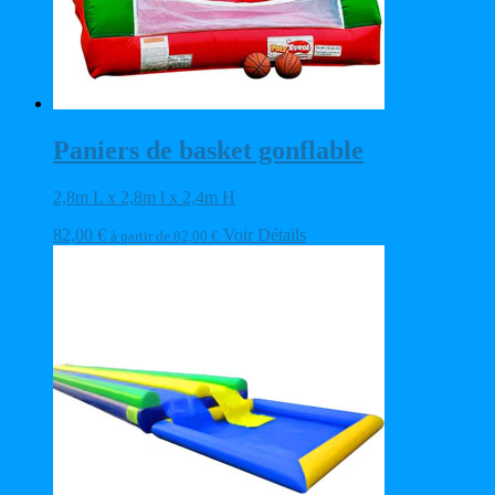
Paniers de basket gonflable
2,8m L x 2,8m l x 2,4m H
82,00
€
Voir Détails
à partir de
82,00
€