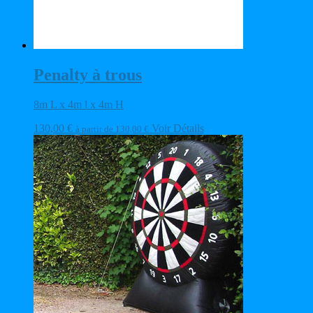
Penalty à trous
8m L x 4m l x 4m H
130,00
€
Voir Détails
à partir de
130,00
€