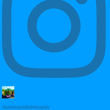
chateaugonflablepapijo