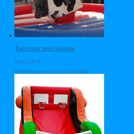
Taureau mécanique
5m D x 2m H
684,00
€
Voir Détails
à partir de
684,00
€