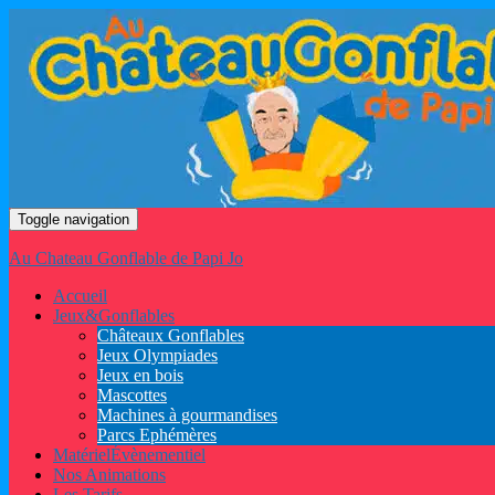
Toggle navigation
Au Chateau Gonflable de Papi Jo
Accueil
Jeux
&
Gonflables
Châteaux Gonflables
Jeux Olympiades
Jeux en bois
Mascottes
Machines à gourmandises
Parcs Ephémères
Matériel
Évènementiel
Nos Animations
Les Tarifs