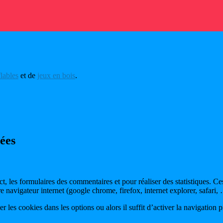
flables
et de
jeux en bois
.
tées
ct, les formulaires des commentaires et pour réaliser des statistiques. Ces
e navigateur internet (google chrome, firefox, internet explorer, safari,
 les cookies dans les options ou alors il suffit d’activer la navigation p