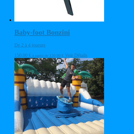
Baby-foot Bonzini
De 2 à 4 joueurs
150,00
€
Voir Détails
à partir de
150,00
€