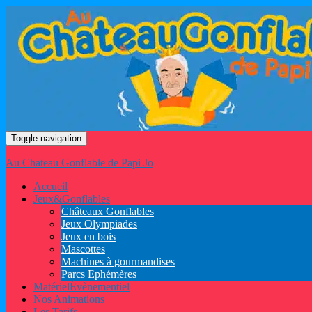
Toggle navigation
Au Chateau Gonflable de Papi Jo
Accueil
Jeux
&
Gonflables
Châteaux Gonflables
Jeux Olympiades
Jeux en bois
Mascottes
Machines à gourmandises
Parcs Ephémères
Matériel
Évènementiel
Nos Animations
Les Tarifs