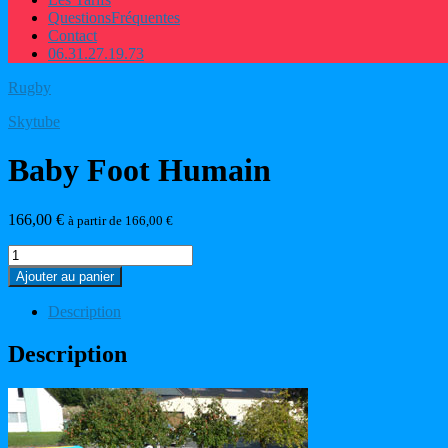
Questions
Fréquentes
Contact
06.31.27.19.73
Rugby
Skytube
Baby Foot Humain
166,00
€
à partir de
166,00
€
quantité
de
Ajouter au panier
Baby
Foot
Description
Humain
Description