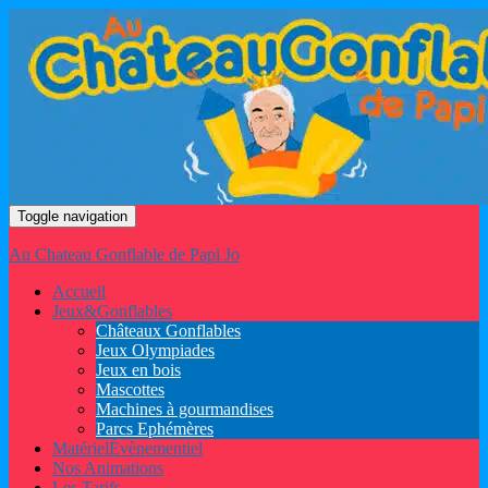
Toggle navigation
Au Chateau Gonflable de Papi Jo
Accueil
Jeux
&
Gonflables
Châteaux Gonflables
Jeux Olympiades
Jeux en bois
Mascottes
Machines à gourmandises
Parcs Ephémères
Matériel
Évènementiel
Nos Animations
Les Tarifs