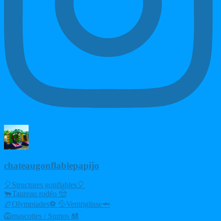
chateaugonflablepapijo
🎈Structures gonflables🎈
🐃Taureau rodéo 🤠
🏉Olympiades⚽ 💦Ventriglisse🦈
🦁mascottes / Sumos 🎎