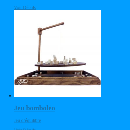
Voir Détails
Jeu bomboléo
Jeu d’équilibre