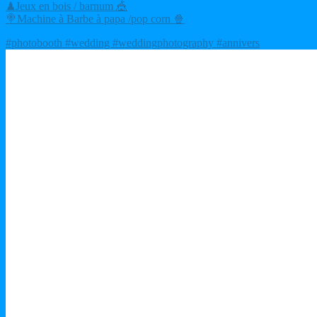
♟Jeux en bois / barnum 🎪
🍭Machine à Barbe à papa /pop corn 🍿
#photobooth #wedding #weddingphotography #annivers