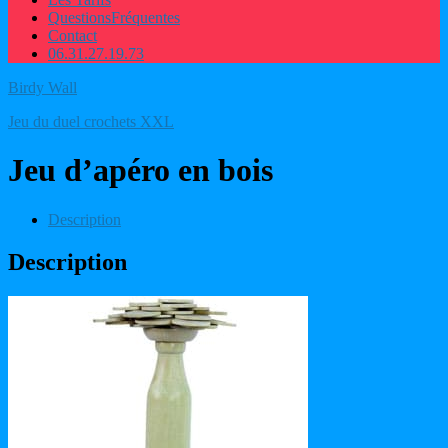
Questions
Fréquentes
Contact
06.31.27.19.73
Birdy Wall
Jeu du duel crochets XXL
Jeu d’apéro en bois
Description
Description