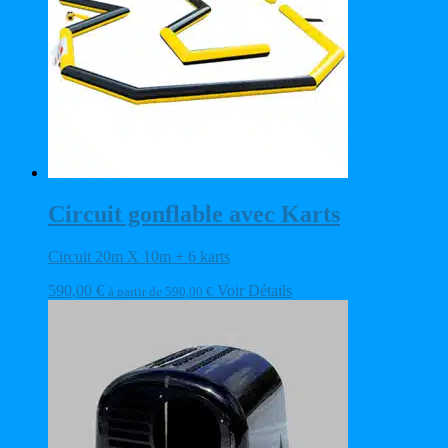
Circuit gonflable avec Karts
Circuit 20m X 10m + 6 karts
590,00
€
Voir Détails
à partir de
590,00
€