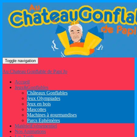
Toggle navigation
Au Chateau Gonflable de Papi Jo
Accueil
Jeux
&
Gonflables
Châteaux Gonflables
Jeux Olympiades
Jeux en bois
Mascottes
Machines à gourmandises
Parcs Ephémères
Matériel
Évènementiel
Nos Animations
Les Tarifs