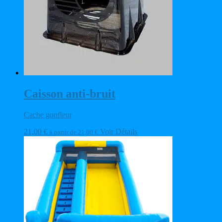
Caisson anti-bruit
Cache gonfleur
21,00
€
Voir Détails
à partir de
21,00
€