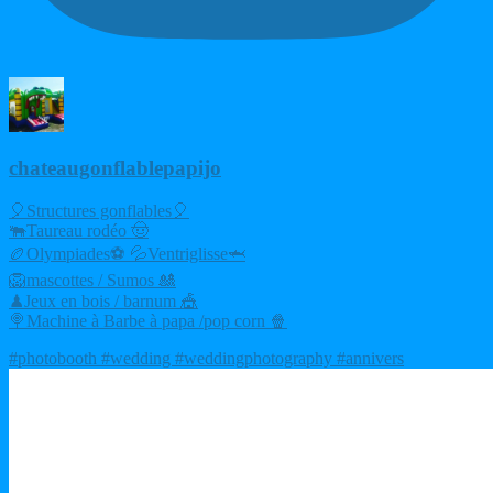
chateaugonflablepapijo
🎈Structures gonflables🎈
🐃Taureau rodéo 🤠
🏉Olympiades⚽ 💦Ventriglisse🦈
🦁mascottes / Sumos 🎎
♟Jeux en bois / barnum 🎪
🍭Machine à Barbe à papa /pop corn 🍿
#photobooth #wedding #weddingphotography #annivers