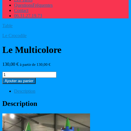
Questions
Fréquentes
Contact
06.31.27.19.73
Table
Le Crocodile
Le Multicolore
130,00
€
à partir de
130,00
€
quantité
de
Ajouter au panier
Le
Multicolore
Description
Description