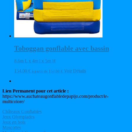
Toboggan gonflable avec bassin
8,6m L x 4m l x 5m H
154,00
€
Voir Détails
à partir de
154,00
€
Lien Permanent pour cet article :
https://www.auchateaugonflabledepapijo.com/product/le-
multicolore/
Châteaux Gonflables
Jeux Olympiades
Jeux en bois
Mascottes