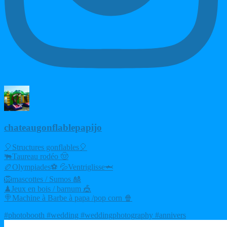
chateaugonflablepapijo
🎈Structures gonflables🎈
🐃Taureau rodéo 🤠
🏉Olympiades⚽ 💦Ventriglisse🦈
🦁mascottes / Sumos 🎎
♟Jeux en bois / barnum 🎪
🍭Machine à Barbe à papa /pop corn 🍿
#photobooth #wedding #weddingphotography #annivers