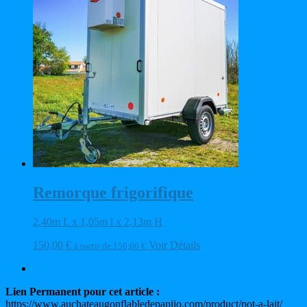
Remorque frigorifique
2,40m L x 1,05m l x 2,13m H
150,00
€
Voir Détails
à partir de
150,00
€
Lien Permanent pour cet article :
https://www.auchateaugonflabledepapijo.com/product/pot-a-lait/