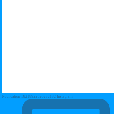
Publication 18218922526232132 Instagram