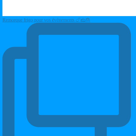
Remorque frigo pour vos événements 🍗🧀🎂