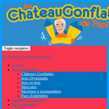
Toggle navigation
Au Chateau Gonflable de Papi Jo
Accueil
Jeux
&
Gonflables
Châteaux Gonflables
Jeux Olympiades
Jeux en bois
Mascottes
Machines à gourmandises
Parcs Ephémères
Matériel
Évènementiel
Nos Animations
Les Tarifs