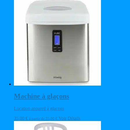
Machine à glaçons
Location appareil à glaçons
35,00
€
Voir Détails
à partir de
35,00
€