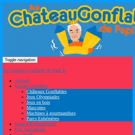
Toggle navigation
Au Chateau Gonflable de Papi Jo
Accueil
Jeux
&
Gonflables
Châteaux Gonflables
Jeux Olympiades
Jeux en bois
Mascottes
Machines à gourmandises
Parcs Ephémères
Matériel
Évènementiel
Nos Animations
Les Tarifs