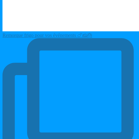
Remorque frigo pour vos événements 🍗🧀🎂