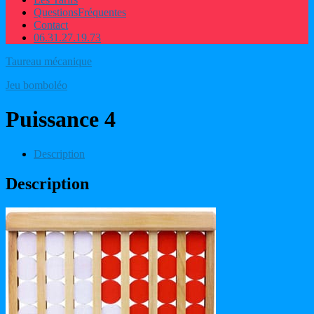
Questions
Fréquentes
Contact
06.31.27.19.73
Taureau mécanique
Jeu bomboléo
Puissance 4
Description
Description