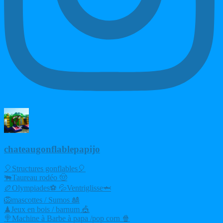
chateaugonflablepapijo
🎈Structures gonflables🎈
🐃Taureau rodéo 🤠
🏉Olympiades⚽ 💦Ventriglisse🦈
🦁mascottes / Sumos 🎎
♟Jeux en bois / barnum 🎪
🍭Machine à Barbe à papa /pop corn 🍿